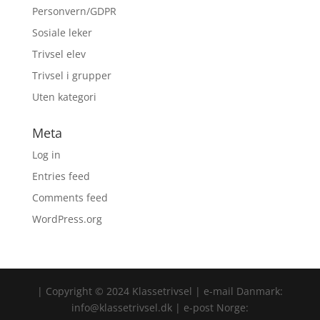
Personvern/GDPR
Sosiale leker
Trivsel elev
Trivsel i grupper
Uten kategori
Meta
Log in
Entries feed
Comments feed
WordPress.org
| Copyright © 2024 Klassetrivsel | e-mail Danmark:
info@klassetrivsel.dk | e-post Norge: