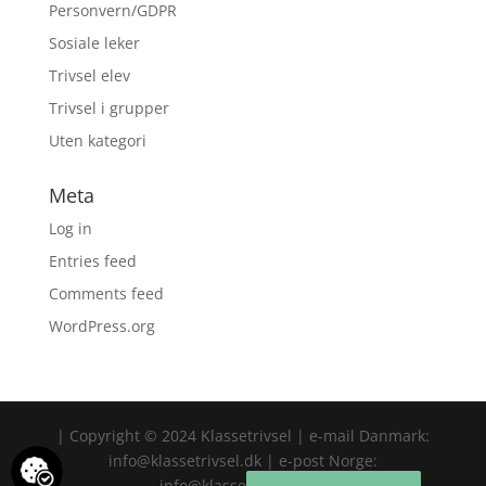
Personvern/GDPR
Sosiale leker
Trivsel elev
Trivsel i grupper
Uten kategori
Meta
Log in
Entries feed
Comments feed
WordPress.org
| Copyright © 2024 Klassetrivsel | e-mail Danmark:
info@klassetrivsel.dk | e-post Norge:
info@klassetrivsel.no |