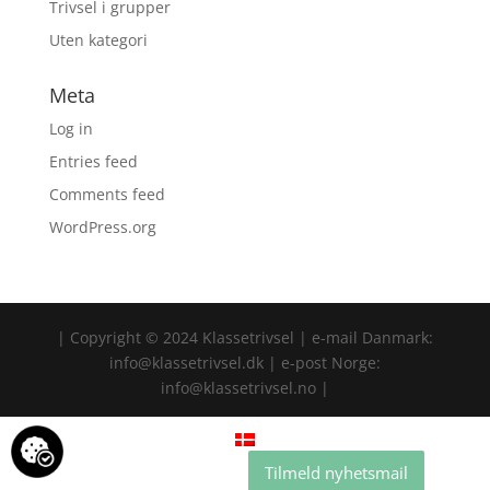
Trivsel i grupper
Uten kategori
Meta
Log in
Entries feed
Comments feed
WordPress.org
| Copyright © 2024 Klassetrivsel | e-mail Danmark:
info@klassetrivsel.dk | e-post Norge:
info@klassetrivsel.no |
Tilmeld nyhetsmail